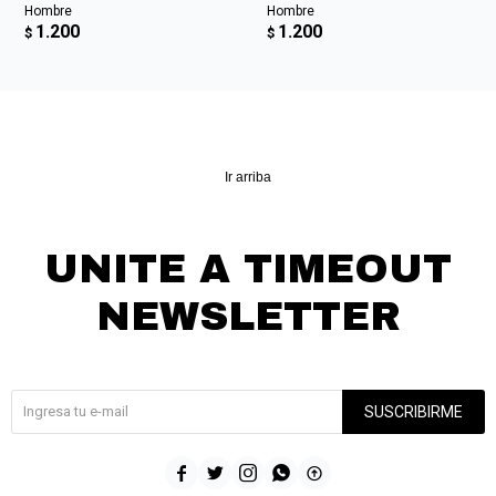
Hombre
Hombre
1.200
1.200
$
$
Ir arriba
UNITE A TIMEOUT
NEWSLETTER
¡Suscribite y recibí todas nuestras novedades!
SUSCRIBIRME




