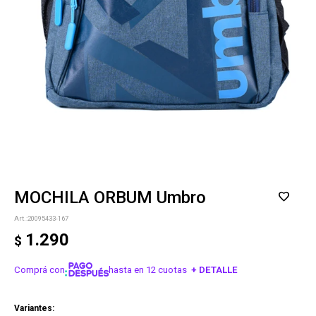
MOCHILA ORBUM Umbro
20095433-167
1.290
$
Comprá con
hasta en 12 cuotas
+ DETALLE
¡ME INTERESA!
Variantes: