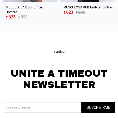
MUSCULOSA BOLT Umbro
MUSCULOSA RUB Umbro Hombre
623
890
Hombre
$
$
623
890
$
$
Ir arriba
UNITE A TIMEOUT
NEWSLETTER
¡Suscribite y recibí todas nuestras novedades!
SUSCRIBIRME