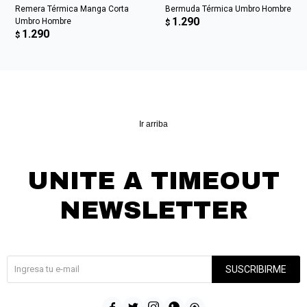
Remera Térmica Manga Corta
Bermuda Térmica Umbro Hombre
1.290
Umbro Hombre
$
1.290
$
Ir arriba
UNITE A TIMEOUT
NEWSLETTER
¡Suscribite y recibí todas nuestras novedades!
SUSCRIBIRME




