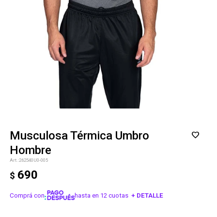
Musculosa Térmica Umbro
Hombre
262540U0-005
690
$
Comprá con
hasta en 12 cuotas
+ DETALLE
¡ME INTERESA!