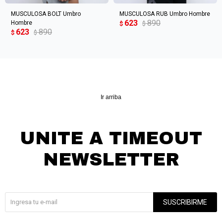
MUSCULOSA BOLT Umbro
MUSCULOSA RUB Umbro Hombre
623
890
Hombre
$
$
623
890
$
$
Ir arriba
UNITE A TIMEOUT
NEWSLETTER
¡Suscribite y recibí todas nuestras novedades!
SUSCRIBIRME