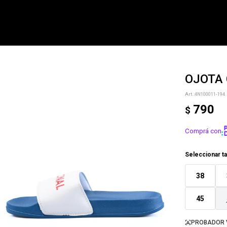
OJOTA 
NOTIFICARME
4N100011-194
790
$
Comprá con
Seleccionar ta
38
45
PROBADOR 