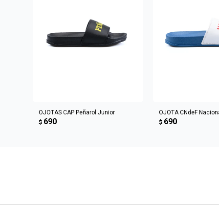
AGREGAR AL CARRITO
AGREGAR AL 
OJOTAS CAP Peñarol Junior
OJOTA CNdeF Naciona
690
690
$
$