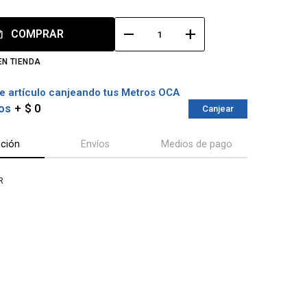
remove
add
COMPRAR
EN TIENDA
e artículo canjeando tus Metros OCA
os
$ 0
Canjear
pción
Envíos
Medios de pago
R