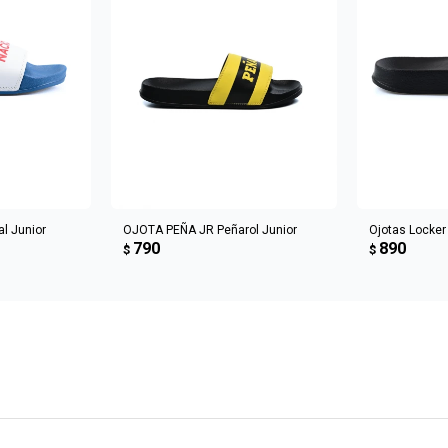
CARRITO
AGREGAR AL CARRITO
AGREGA
l Junior
OJOTA PEÑA JR Peñarol Junior
Ojotas Locke
790
890
$
$