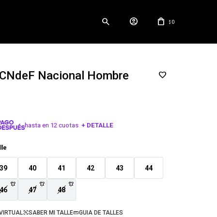
0
$
CNdeF Nacional Hombre
hasta en 12 cuotas
+ DETALLE
¡ME INTERESA!
lle
39
40
41
42
43
44
46
47
48
VIRTUAL
SABER MI TALLE
GUIA DE TALLES