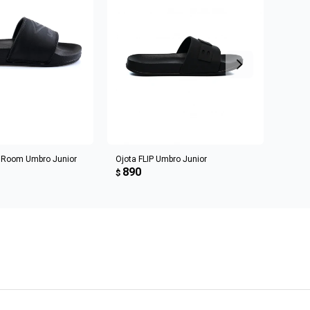
R AL CARRITO
AGREGAR AL CARRITO
r Room Umbro Junior
Ojota FLIP Umbro Junior
Ojota
890
89
$
$