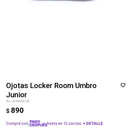
Ojotas Locker Room Umbro
Junior
20204620-029
890
$
Comprá con
hasta en 12 cuotas
+ DETALLE
¡ME INTERESA!