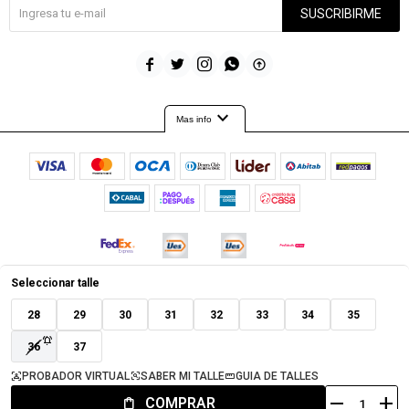
SUSCRIBIRME





expand_more
Mas info
Seleccionar talle
© Copyright 2026 / Timeout
28
29
30
31
32
33
34
35
36
37
PROBADOR VIRTUAL
SABER MI TALLE
GUIA DE TALLES
remove
add
COMPRAR