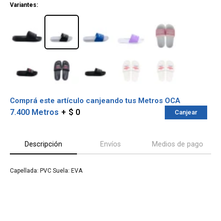
Variantes:
Comprá este artículo canjeando tus Metros OCA
7.400 Metros
$ 0
Canjear
Descripción
Envíos
Medios de pago
¡Sumate a la forma más ágil de
Capellada: PVC Suela: EVA
comprar!
Comprá en 3 cuotas sin recargo o hasta en
12 cuotas * ¡Solo con tu cédula!
* sujeto aprobación crediticia.
Verifica si estás calificado para comprar
Comprá ahora y Pagá
con Pago Después: