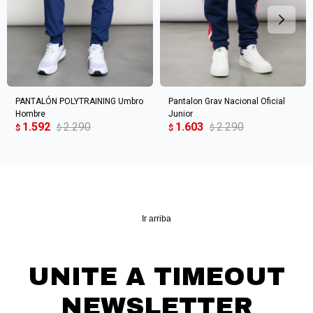
Continuar
PANTALÓN POLYTRAINING Umbro
Pantalon Grav Nacional Oficial
Hombre
Junior
1.592
2.290
1.603
2.290
$
$
$
$
Ir arriba
UNITE A TIMEOUT
NEWSLETTER