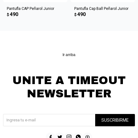
Pantufla CAP Peñarol Junior
Pantufla Cap Ball Peñarol Junior
490
490
$
$
Ir arriba
UNITE A TIMEOUT
NEWSLETTER
¡Suscribite y recibí todas nuestras novedades!
SUSCRIBIRME




