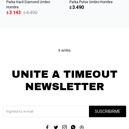
Parka Hard Diamond Umbro
Parka Pulse Umbro Hombre
3.490
Hombre
$
3.143
4.490
$
$
Ir arriba
UNITE A TIMEOUT
NEWSLETTER
¡Suscribite y recibí todas nuestras novedades!
SUSCRIBIRME




