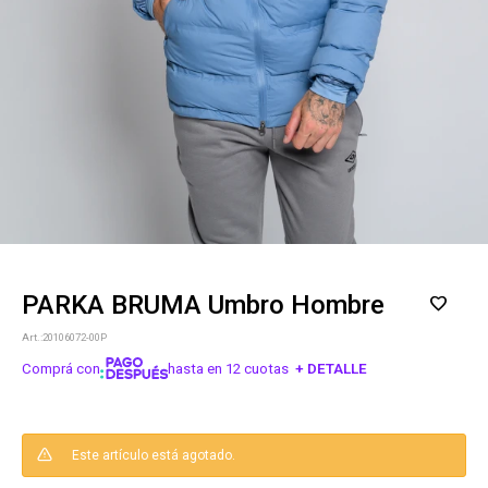
PARKA BRUMA Umbro Hombre
20106072-00P
Comprá con
hasta en 12 cuotas
+ DETALLE
¡ME INTERESA!
Este artículo está agotado.