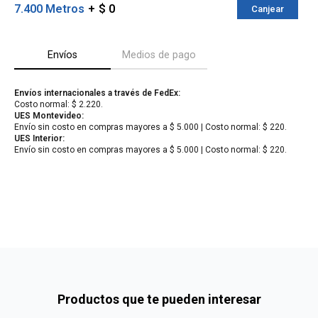
7.400 Metros
$ 0
Canjear
Envíos
Medios de pago
Envíos internacionales a través de FedEx:
Costo normal: $ 2.220.
UES Montevideo:
Envío sin costo en compras mayores a $ 5.000 | Costo normal: $ 220.
UES Interior:
Envío sin costo en compras mayores a $ 5.000 | Costo normal: $ 220.
¡Sumate a la forma más ágil de
comprar!
Comprá en 3 cuotas sin recargo o hasta en
12 cuotas * ¡Solo con tu cédula!
* sujeto aprobación crediticia.
Verifica si estás calificado para comprar
Comprá ahora y Pagá
con Pago Después:
Después, hasta en 12
Estás calificado para comprar usando Pago
Cédula de identidad
cuotas y sin tocar tu
Después.
Ups!
tarjeta de crédito
¡Algo salió mal!
Parece que no tenes oferta, lamentamos el
¡Tenés hasta
para comprar en las cuotas que
Celular
Productos que te pueden interesar
inconveniente, por cualquier duda contactanos
Por favor intenta nuevamente mas tarde.
prefieras!
en
preguntas@pagodespues.com.uy