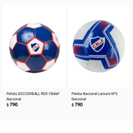
Elegí tus productos preferidos
Fecha de nacimiento
Elegís Pago Después como metodo de pago
* sujeto a aprobación crediticia. El monto disponible
Día
Mes
Año
puede variar por comercio
Continuar
Pelota SOCCERBALL RED CNdeF
Pelota Nacional Leisure Nº5
Nacional
Nacional
790
790
$
$