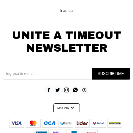
Ir arriba
UNITE A TIMEOUT
NEWSLETTER
¡Suscribite y recibí todas nuestras novedades!
SUSCRIBIRME





expand_more
Mas info