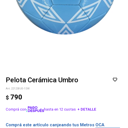
Pelota Cerámica Umbro
221230U0-1SW
790
$
Comprá con
hasta en 12 cuotas
+ DETALLE
¡ME INTERESA!
Comprá este artículo canjeando tus Metros OCA