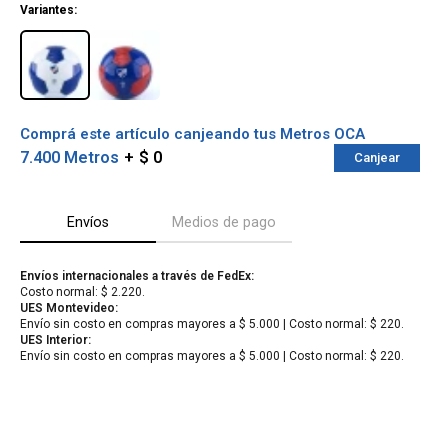
Variantes:
Comprá este artículo canjeando tus Metros OCA
7.400 Metros
$ 0
Canjear
Envíos
Medios de pago
Envíos internacionales a través de FedEx:
Costo normal: $ 2.220.
¡Sumate a la forma más ágil de
UES Montevideo:
comprar!
Envío sin costo en compras mayores a $ 5.000 | Costo normal: $ 220.
Comprá en 3 cuotas sin recargo o hasta en
UES Interior:
12 cuotas * ¡Solo con tu cédula!
Envío sin costo en compras mayores a $ 5.000 | Costo normal: $ 220.
* sujeto aprobación crediticia.
Verifica si estás calificado para comprar
Comprá ahora y Pagá
con Pago Después:
Después, hasta en 12
Estás calificado para comprar usando Pago
Cédula de identidad
cuotas y sin tocar tu
Después.