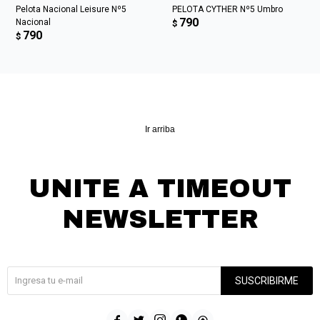
Pelota Nacional Leisure Nº5
PELOTA CYTHER Nº5 Umbro
790
Nacional
$
790
$
Ir arriba
UNITE A TIMEOUT
NEWSLETTER
¡Suscribite y recibí todas nuestras novedades!
SUSCRIBIRME




