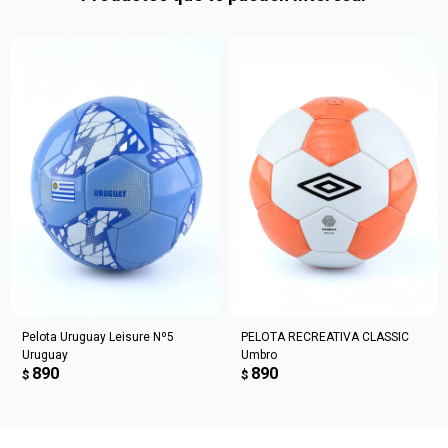
en
preguntas@pagodespues.com.uy
Elegí tus productos preferidos
Fecha de nacimiento
Elegís Pago Después como metodo de pago
* sujeto a aprobación crediticia. El monto disponible
Día
Mes
Año
puede variar por comercio
Continuar
Pelota Uruguay Leisure Nº5
PELOTA RECREATIVA CLASSIC
Uruguay
Umbro
890
890
$
$