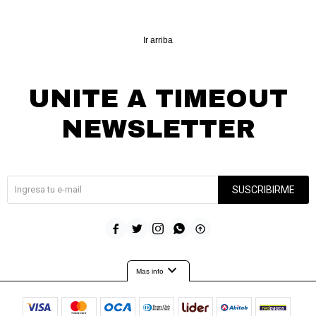
Ir arriba
UNITE A TIMEOUT
NEWSLETTER
¡Suscribite y recibí todas nuestras novedades!
SUSCRIBIRME





expand_more
Mas info