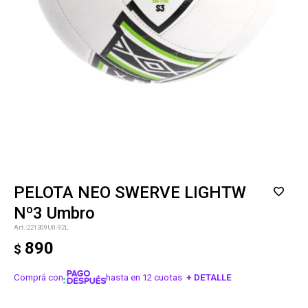
PELOTA NEO SWERVE LIGHTW
Nº3 Umbro
221309U0-92L
890
$
Comprá con
hasta en 12 cuotas
+ DETALLE
¡ME INTERESA!