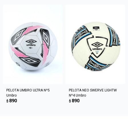
Elegí tus productos preferidos
Fecha de nacimiento
Elegís Pago Después como metodo de pago
* sujeto a aprobación crediticia. El monto disponible
Día
Mes
Año
puede variar por comercio
Continuar
PELOTA UMBRO ULTRA Nº5
PELOTA NEO SWERVE LIGHTW
Umbro
Nº4 Umbro
890
890
$
$