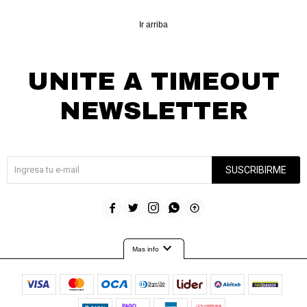
Ir arriba
UNITE A TIMEOUT
NEWSLETTER
¡Suscribite y recibí todas nuestras novedades!
SUSCRIBIRME





expand_more
Mas info