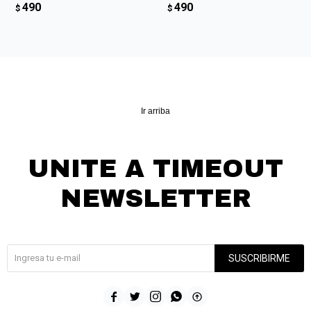
490
490
$
$
Ir arriba
UNITE A TIMEOUT
NEWSLETTER
¡Suscribite y recibí todas nuestras novedades!
SUSCRIBIRME




