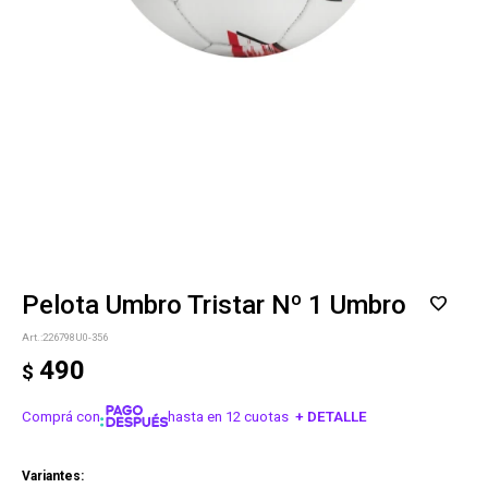
Pelota Umbro Tristar Nº 1 Umbro
226798U0-356
490
$
Comprá con
hasta en 12 cuotas
+ DETALLE
¡ME INTERESA!
Variantes: