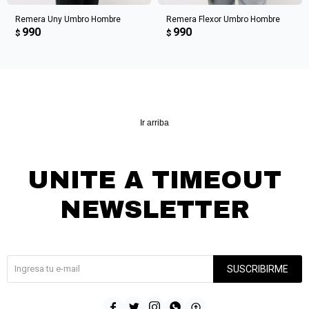
Remera Uny Umbro Hombre
Remera Flexor Umbro Hombre
990
990
$
$
Ir arriba
UNITE A TIMEOUT
NEWSLETTER
¡Suscribite y recibí todas nuestras novedades!
SUSCRIBIRME




