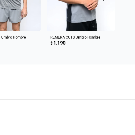
R AL CARRITO
AGREGAR AL CARRITO
 Umbro Hombre
REMERA CUTS Umbro Hombre
Sweat 
1.190
1.6
$
$