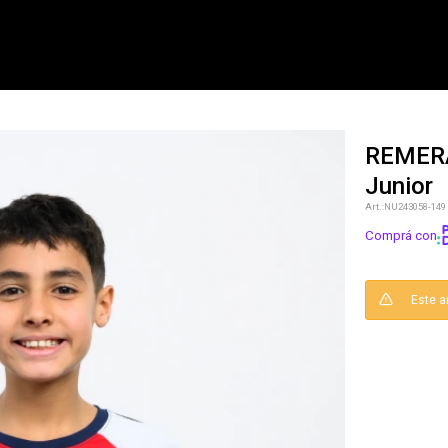
REMERA
Junior
NOTIFICARME
NU243058-149
Comprá con
Este a