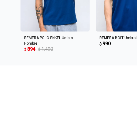
AGREGAR AL CARRITO
AGREGAR AL 
REMERA POLO ENKEL Umbro
REMERA BOLT Umbro
990
Hombre
$
894
1.490
$
$