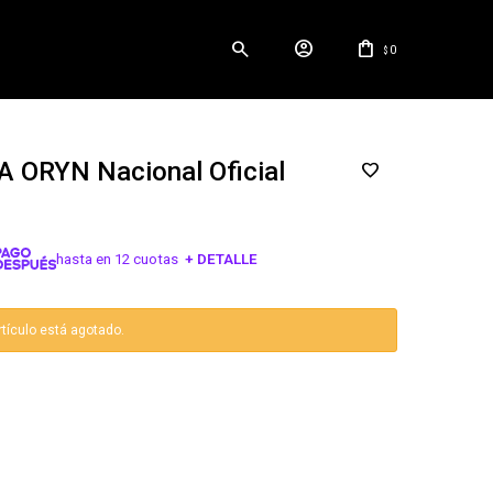
0
$
 ORYN Nacional Oficial
hasta en 12 cuotas
+ DETALLE
¡ME INTERESA!
rtículo está agotado.