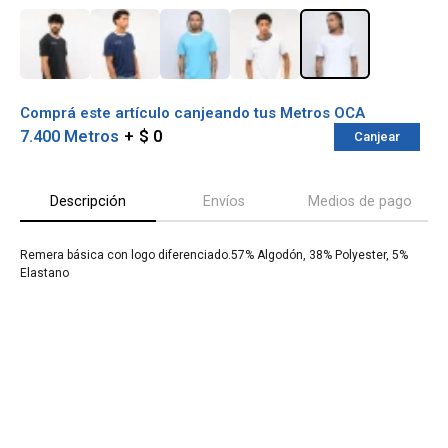
Comprá este artículo canjeando tus Metros OCA
7.400 Metros
$ 0
Canjear
Descripción
Envíos
Medios de pago
Remera básica con logo diferenciado.57% Algodón, 38% Polyester, 5%
Elastano
¡Sumate a la forma más ágil de
comprar!
Comprá en 3 cuotas sin recargo o hasta en
12 cuotas * ¡Solo con tu cédula!
* sujeto aprobación crediticia.
Verifica si estás calificado para comprar
Comprá ahora y Pagá
con Pago Después:
Después, hasta en 12
Estás calificado para comprar usando Pago
Cédula de identidad
cuotas y sin tocar tu
Después.
Ups!