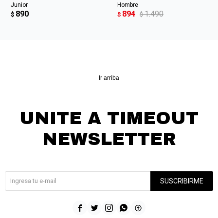
Junior
Hombre
890
894
1.490
$
$
$
Ir arriba
UNITE A TIMEOUT
NEWSLETTER
¡Suscribite y recibí todas nuestras novedades!
SUSCRIBIRME




