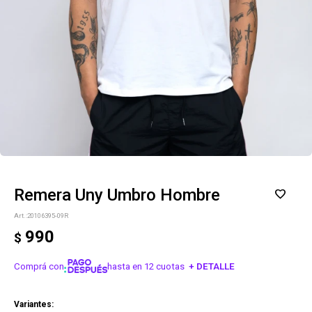
Remera Uny Umbro Hombre
20106395-09R
990
$
Comprá con
hasta en 12 cuotas
+ DETALLE
¡ME INTERESA!
Variantes: