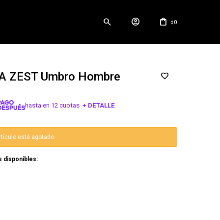
0
$
 ZEST Umbro Hombre
hasta en 12 cuotas
+ DETALLE
¡ME INTERESA!
rtículo está agotado.
s disponibles: