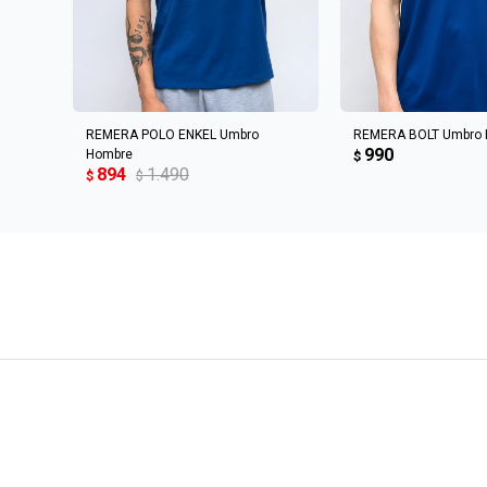
AGREGAR AL CARRITO
AGREGAR AL 
REMERA POLO ENKEL Umbro
REMERA BOLT Umbro
990
Hombre
$
894
1.490
$
$