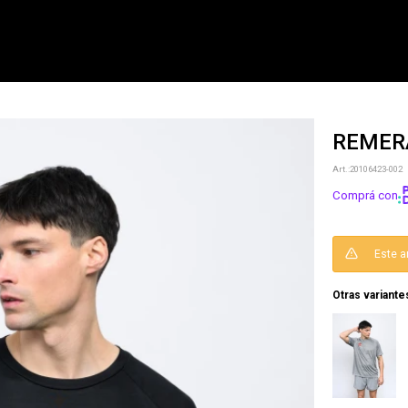
REMERA
NOTIFICARME
20106423-002
Comprá con
Este a
Otras variante