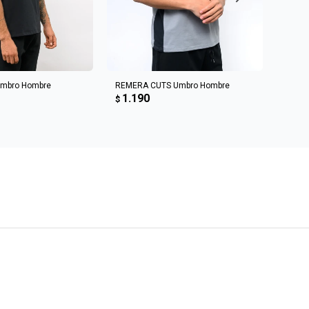
R AL CARRITO
AGREGAR AL CARRITO
Umbro Hombre
REMERA CUTS Umbro Hombre
Sweat 
1.190
1.6
$
$