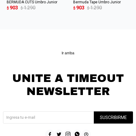
BERMUDA CUTS Umbro Junior
Bermuda Tape Umbro Junior
903
1.290
903
1.290
$
$
$
$
Ir arriba
UNITE A TIMEOUT
NEWSLETTER
¡Suscribite y recibí todas nuestras novedades!
SUSCRIBIRME




