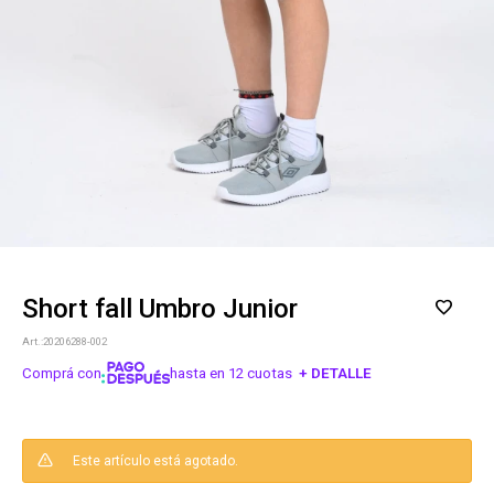
Short fall Umbro Junior
20206288-002
Comprá con
hasta en 12 cuotas
+ DETALLE
¡ME INTERESA!
Este artículo está agotado.