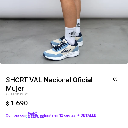
SHORT VAL Nacional Oficial
Mujer
NU340358-071
1.690
$
Comprá con
hasta en 12 cuotas
+ DETALLE
¡ME INTERESA!