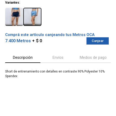
Variantes:
Comprá este artículo canjeando tus Metros OCA
7.400 Metros
$ 0
Canjear
Descripción
Envíos
Medios de pago
Short de entrenamiento con detalles en contraste.90% Polyester 10%
Spandex
¡Sumate a la forma más ágil de
comprar!
Comprá en 3 cuotas sin recargo o hasta en
12 cuotas * ¡Solo con tu cédula!
* sujeto aprobación crediticia.
Verifica si estás calificado para comprar
Comprá ahora y Pagá
con Pago Después:
Después, hasta en 12
Estás calificado para comprar usando Pago
Cédula de identidad
cuotas y sin tocar tu
Después.