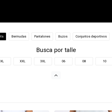
rts
Bermudas
Pantalones
Buzos
Conjuntos deportivos
Busca por talle
XL
XXL
3XL
06
08
10