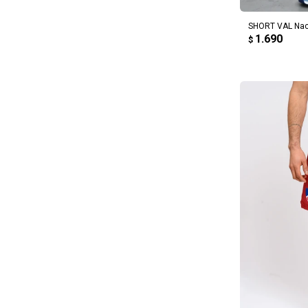
SHORT VAL Naci
1.690
$