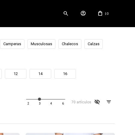
0
$
Camperas
Musculosas
Chalecos
Calzas
12
14
16
visibility_off
70 artículos