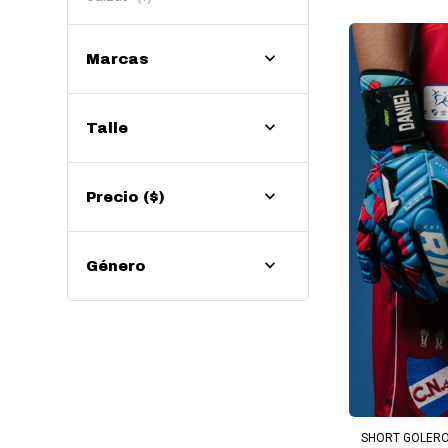
Marcas
Talle
Precio
($)
Género
AG
SHORT GOLERO O