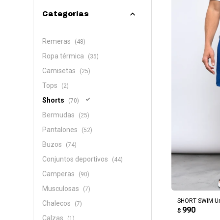
Categorías
Remeras
(48)
Ropa térmica
(35)
Camisetas
(25)
Tops
(2)
Shorts
(70)
Bermudas
(25)
Pantalones
(52)
Buzos
(74)
Conjuntos deportivos
(44)
Camperas
(90)
AG
Musculosas
(7)
SHORT SWIM U
Chalecos
(7)
990
$
Calzas
(1)