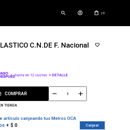
0
$
LASTICO C.N.DE F. Nacional
hasta en 12 cuotas
+ DETALLE
¡ME INTERESA!
remove
add
COMPRAR
EN TIENDA
e artículo canjeando tus Metros OCA
os
$ 0
Canjear