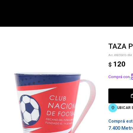
TAZA P
NOTIFICARME
4N055410-694
120
$
Comprá con
UBICAR 
Comprá est
7.400 Metr