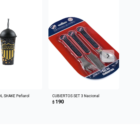
R AL CARRITO
AGREGAR AL CARRITO
L SHAKE Peñarol
CUBIERTOS SET 3 Nacional
VASO 
190
19
$
$