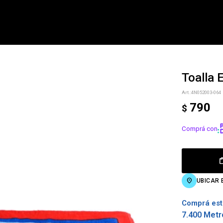
Toalla
NOTIFICARME
4N052003-064
790
$
Comprá con
UBICAR 
Comprá est
7.400 Metr