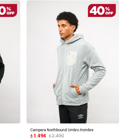
AGREGAR AL CARRITO
Campera Northbound Umbro Hombre
1.494
2.490
$
$