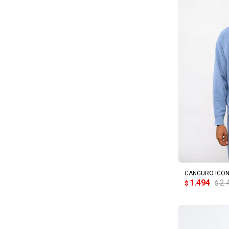
AG
CANGURO ICON
1.494
2.
$
$