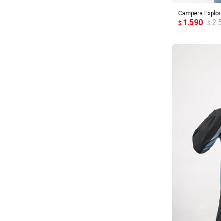
Campera Explo
1.590
2.
$
$