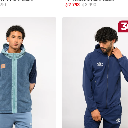
490
2.793
3.990
$
$
REGAR AL CARRITO
AGREGAR AL CARRITO