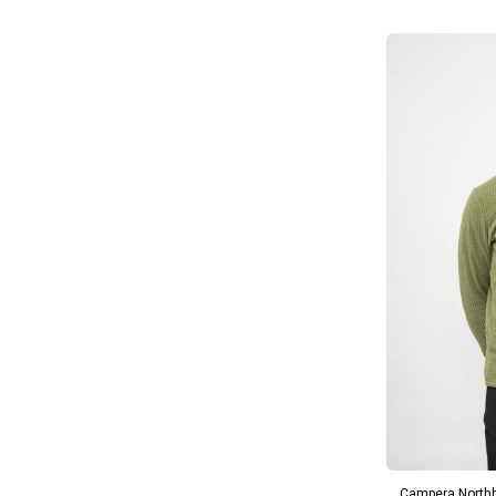
AG
Campera North