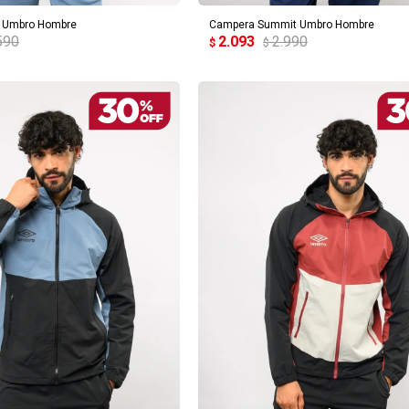
r Umbro Hombre
Campera Summit Umbro Hombre
590
2.093
2.990
$
$