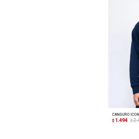
AG
CANGURO ICON
1.494
2.
$
$