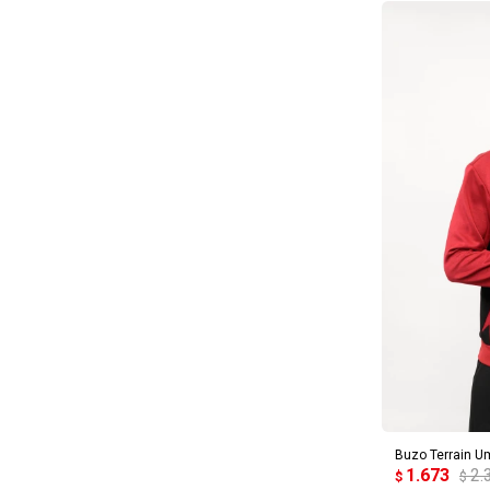
AG
Buzo Terrain U
1.673
2.
$
$