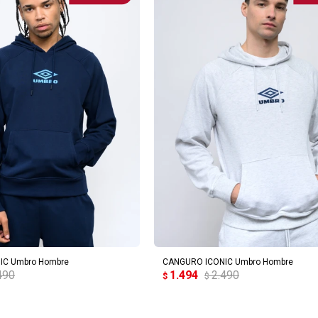
REGAR AL CARRITO
AGREGAR AL CARRITO
IC Umbro Hombre
CANGURO ICONIC Umbro Hombre
490
1.494
2.490
$
$