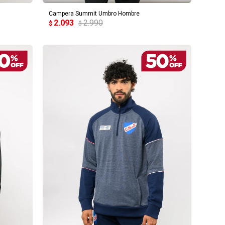
Campera Summit Umbro Hombre
2.093
2.990
$
$