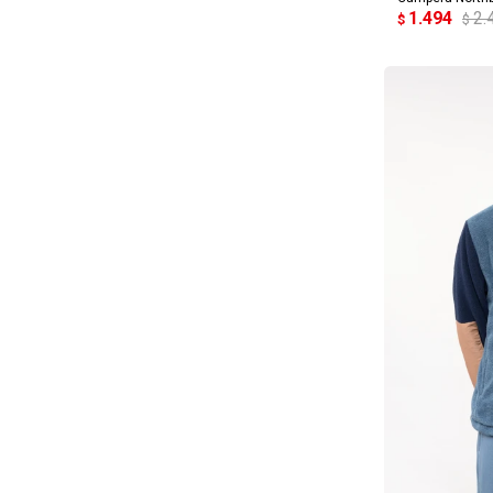
1.494
2.
$
$
AG