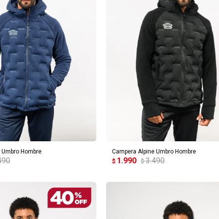
REGAR AL CARRITO
AGREGAR AL CARRITO
e Umbro Hombre
Campera Alpine Umbro Hombre
490
1.990
3.490
$
$