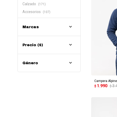
Calzado
(171)
Accesorios
(107)
Marcas
Precio
($)
Género
AG
Campera Alpin
1.990
3.
$
$