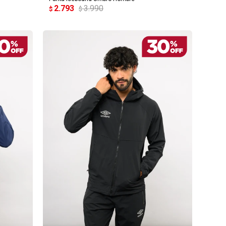
2.793
3.990
$
$
AGREGAR AL CARRITO