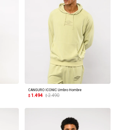
AGREGAR AL CARRITO
CANGURO ICONIC Umbro Hombre
1.494
2.490
$
$