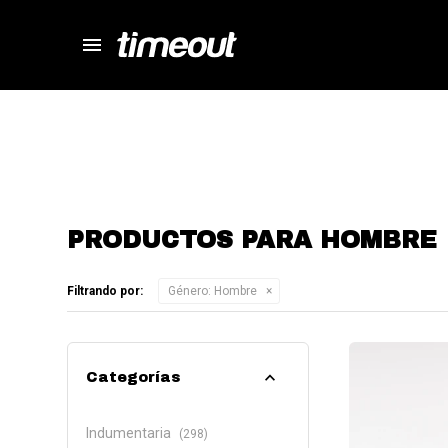
menu
store
close
local_shipping
autorenew
percent
PRODUCTOS PARA HOMBRE
Filtrando por:
Género:
Hombre
Categorías
Indumentaria
(298)