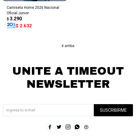
Camiseta Home 2026 Nacional
Oficial Junior
3.290
$
$
2.632
Ir arriba
UNITE A TIMEOUT
NEWSLETTER
¡Suscribite y recibí todas nuestras novedades!
SUSCRIBIRME




