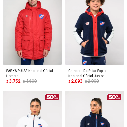
PARKA PULSE Nacional Oficial
Campera De Polar Explor
Hombre
Nacional Oficial Junior
3.752
4.690
2.093
2.990
$
$
$
$