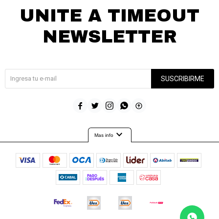
UNITE A TIMEOUT
NEWSLETTER
¡Suscribite y recibí todas nuestras novedades!
SUSCRIBIRME





expand_more
Mas info