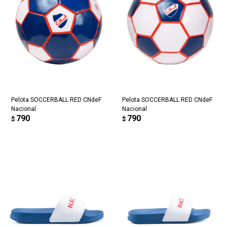
Pelota SOCCERBALL RED CNdeF
Pelota SOCCERBALL RED CNdeF
Nacional
Nacional
790
790
$
$