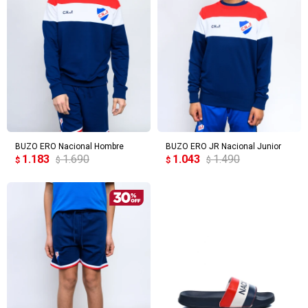
BUZO ERO Nacional Hombre
BUZO ERO JR Nacional Junior
1.183
1.690
1.043
1.490
$
$
$
$