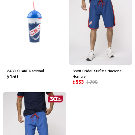
VASO SHAKE Nacional
Short CNdeF Surfista Nacional
150
Hombre
$
553
790
$
$