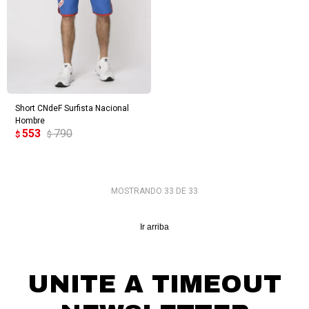
Short CNdeF Surfista Nacional
Hombre
553
790
$
$
MOSTRANDO
33
DE
33
Ir arriba
UNITE A TIMEOUT