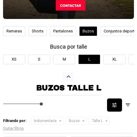
Remeras
Shorts
Pantalones
Buzos
Conjuntos deporti
Busca por talle
XS
S
M
L
XL
BUZOS TALLE L
Filtrando por:
Indumentaria
Buzos
Talle L
Quitar filtros