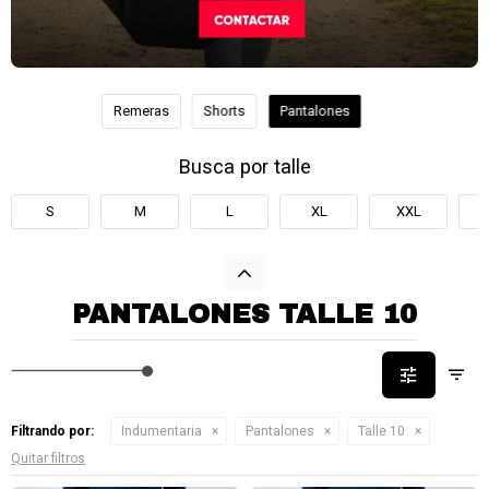
Remeras
Shorts
Pantalones
Busca por talle
S
M
L
XL
XXL
PANTALONES TALLE 10
Filtrando por:
Indumentaria
Pantalones
Talle 10
Quitar filtros