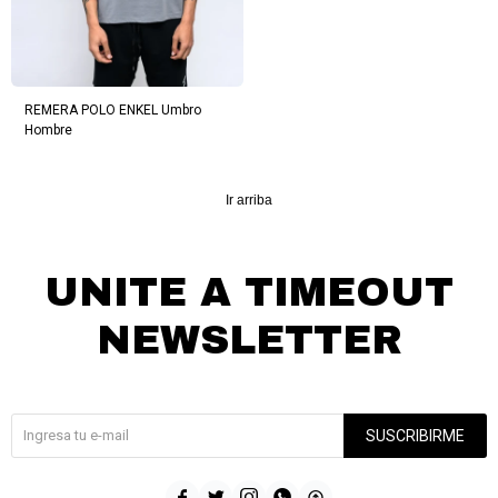
REMERA POLO ENKEL Umbro
Hombre
Ir arriba
UNITE A TIMEOUT
NEWSLETTER
¡Suscribite y recibí todas nuestras novedades!
SUSCRIBIRME




