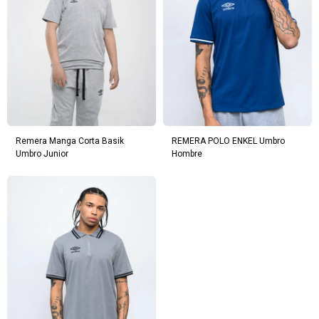
Elegí tus productos preferidos
Fecha de nacimiento
Elegís Pago Después como metodo de pago
* sujeto a aprobación crediticia. El monto disponible
Día
Mes
Año
puede variar por comercio
Continuar
Remera Manga Corta Basik
REMERA POLO ENKEL Umbro
Umbro Junior
Hombre