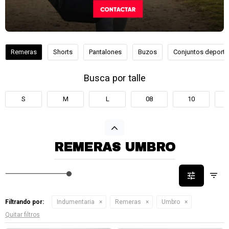
Remeras
Shorts
Pantalones
Buzos
Conjuntos deporti
Busca por talle
S
M
L
08
10
REMERAS UMBRO
Filtrando por:
Indumentaria
Remeras
Umbro
Quitar filtros