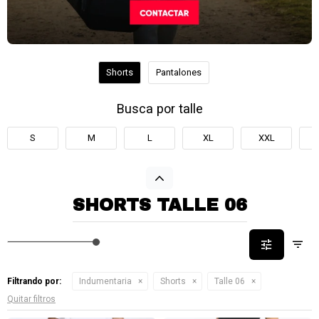
Shorts
Pantalones
Busca por talle
S
M
L
XL
XXL
SHORTS TALLE 06
Filtrando por:
Indumentaria
Shorts
Talle 06
Quitar filtros