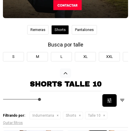
Remeras
Shorts
Pantalones
Busca por talle
S
M
L
XL
XXL
SHORTS TALLE 10
Filtrando por:
Indumentaria
Shorts
Talle 10
Quitar filtros