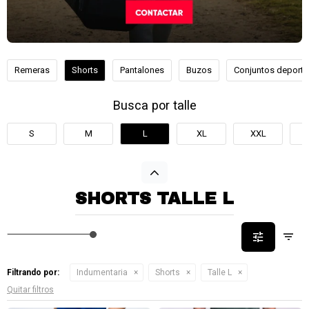
Remeras
Shorts
Pantalones
Buzos
Conjuntos deporti
Busca por talle
S
M
L
XL
XXL
SHORTS TALLE L
Filtrando por:
Indumentaria
Shorts
Talle L
Quitar filtros