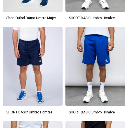
en
preguntas@pagodespues.com.uy
Elegí tus productos preferidos
Fecha de nacimiento
Elegís Pago Después como metodo de pago
Short Futbol Dama Umbro Mujer
SHORT BASIC Umbro Hombre
* sujeto a aprobación crediticia. El monto disponible
Día
Mes
Año
puede variar por comercio
Continuar
SHORT BASIC Umbro Hombre
SHORT BASIC Umbro Hombre