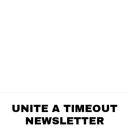
Elegí tus productos preferidos
Fecha de nacimiento
Elegís Pago Después como metodo de pago
* sujeto a aprobación crediticia. El monto disponible
Día
Mes
Año
puede variar por comercio
Continuar
UNITE A TIMEOUT
NEWSLETTER