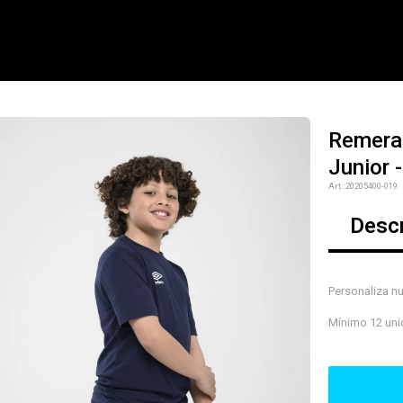
Remera
Junior 
NOTIFICARME
20205400-019
Desc
Personaliza n
Mínimo 12 unid