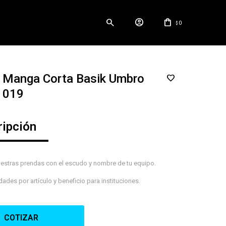
0
$
 Manga Corta Basik Umbro
- 019
ripción
uestras prendas con el escudo y nombre de tu equipo.
ades por artículo y beneficio para instituciones.
COTIZAR