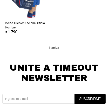
Fecha de nacimiento
Elegís Pago Después como metodo de pago
* sujeto a aprobación crediticia. El monto disponible
Día
Mes
Año
puede variar por comercio
Bolso Tricolor Nacional Oficial
Continuar
Hombre
1.790
$
Ir arriba
UNITE A TIMEOUT
NEWSLETTER
¡Suscribite y recibí todas nuestras novedades!
SUSCRIBIRME