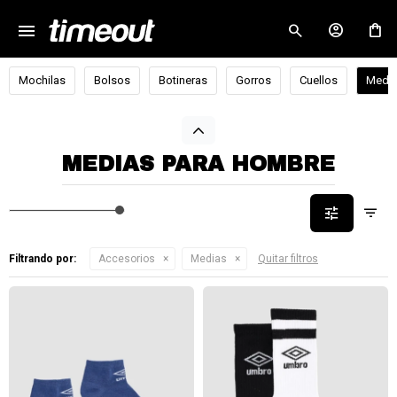
menu
close
Mochilas
Bolsos
Botineras
Gorros
Cuellos
Medi
MEDIAS PARA HOMBRE
Filtrando por:
Accesorios
Medias
Quitar filtros