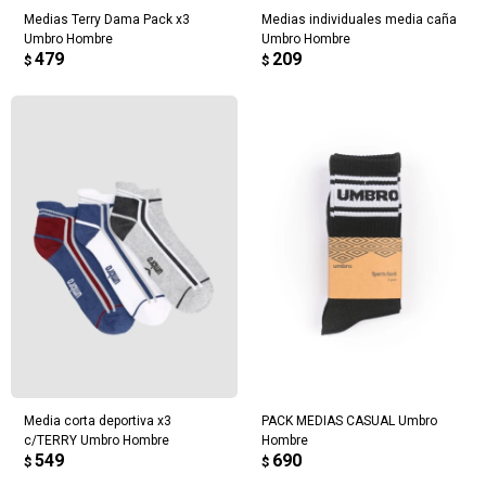
Medias Terry Dama Pack x3
Medias individuales media caña
Umbro Hombre
Umbro Hombre
479
209
$
$
¡Sumate a la forma más ágil de
comprar!
Comprá en 3 cuotas sin recargo o hasta en
12 cuotas * ¡Solo con tu cédula!
* sujeto aprobación crediticia.
Verifica si estás calificado para comprar
Media corta deportiva x3
PACK MEDIAS CASUAL Umbro
Comprá ahora y Pagá
con Pago Después:
c/TERRY Umbro Hombre
Hombre
Después, hasta en 12
Estás calificado para comprar usando Pago
549
690
$
$
Cédula de identidad
cuotas y sin tocar tu
Después.
Ups!