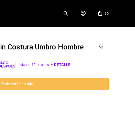
0
$
Sin Costura Umbro Hombre
hasta en 12 cuotas
+ DETALLE
¡ME INTERESA!
rtículo está agotado.