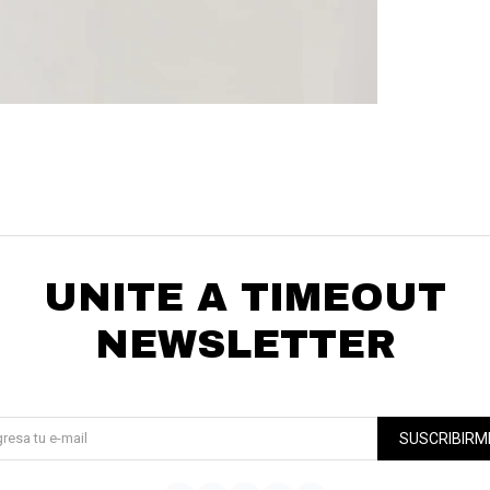
* sujeto a aprobación crediticia. El monto disponible
Día
Mes
Año
puede variar por comercio
Continuar
UNITE A TIMEOUT
NEWSLETTER
¡Suscribite y recibí todas nuestras novedades!
SUSCRIBIRM