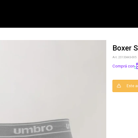
Boxer 
NOTIFICARME
2S133443-005
Comprá con
Este a