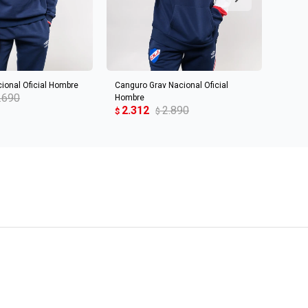
R AL CARRITO
AGREGAR AL CARRITO
ional Oficial Hombre
Canguro Grav Nacional Oficial
Buzo 
.690
Hombre
Oficia
2.312
2.890
2.5
$
$
$