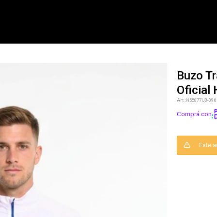
Buzo Tr
Oficial
NOTIFICARME
N55877U0-096
Comprá con
Este a