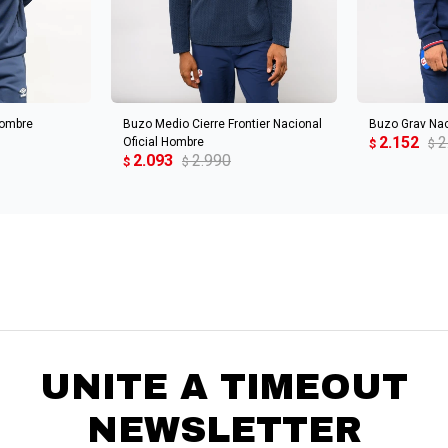
CARRITO
AGREGAR AL CARRITO
AGREGA
Hombre
Buzo Medio Cierre Frontier Nacional
Buzo Grav Nac
2.152
2
Oficial Hombre
$
$
2.093
2.990
$
$
UNITE A TIMEOUT
NEWSLETTER