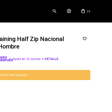
0
$
aining Half Zip Nacional
 Hombre
hasta en 12 cuotas
+ DETALLE
¡ME INTERESA!
rtículo está agotado.