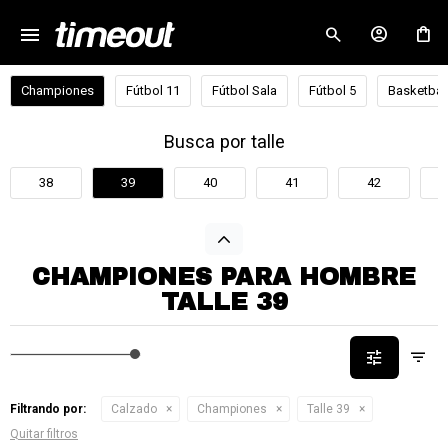
menu
close
Championes
Fútbol 11
Fútbol Sala
Fútbol 5
Basketbal
Busca por talle
38
39
40
41
42
CHAMPIONES PARA HOMBRE
TALLE 39
Filtrando por:
Calzado
Championes
Talle 39
Quitar filtros