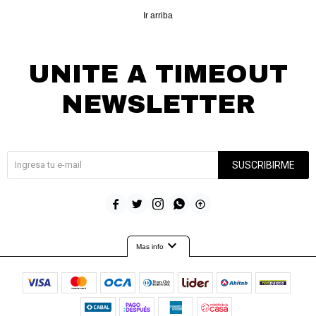
Ir arriba
UNITE A TIMEOUT
NEWSLETTER
¡Suscribite y recibí todas nuestras novedades!
SUSCRIBIRME





expand_more
Mas info