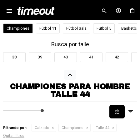
menu
close
Championes
Fútbol 11
Fútbol Sala
Fútbol 5
Basketbal
Busca por talle
38
39
40
41
42
CHAMPIONES PARA HOMBRE
TALLE 44
Filtrando por:
Calzado
Championes
Talle 44
Quitar filtros