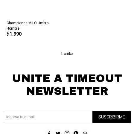
Championes MILO Umbro
Hombre
1.990
$
Ir arriba
UNITE A TIMEOUT
NEWSLETTER
¡Suscribite y recibí todas nuestras novedades!
SUSCRIBIRME




