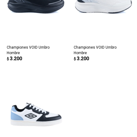
Fecha de nacimiento
Elegís Pago Después como metodo de pago
* sujeto a aprobación crediticia. El monto disponible
Día
Mes
Año
puede variar por comercio
Continuar
Championes VOID Umbro
Championes VOID Umbro
Hombre
Hombre
3.200
3.200
$
$