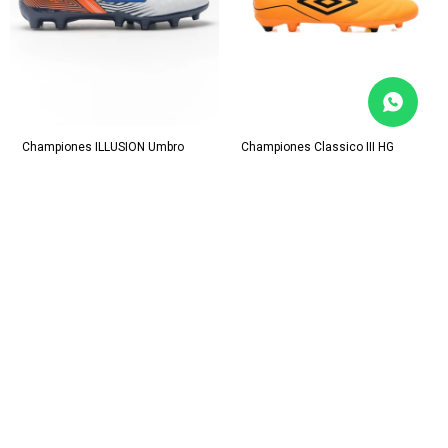
Championes ILLUSION Umbro
Championes Classico III HG
Hombre
Umbro Hombre
2.490
2.390
$
$