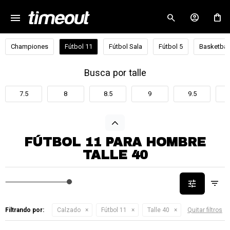
menu
close
Championes
Fútbol 11
Fútbol Sala
Fútbol 5
Basketbal
Busca por talle
7.5
8
8.5
9
9.5
FÚTBOL 11 PARA HOMBRE
TALLE 40
Filtrando por:
Calzado
Fútbol 11
Talle 40
Quitar filtros