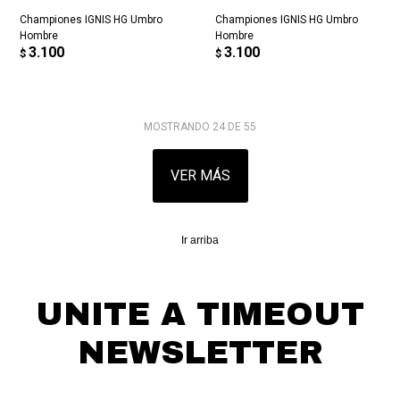
Championes IGNIS HG Umbro
Championes IGNIS HG Umbro
Hombre
Hombre
3.100
3.100
$
$
MOSTRANDO
24
DE
55
VER MÁS
Ir arriba
UNITE A TIMEOUT
NEWSLETTER
¡Suscribite y recibí todas nuestras novedades!