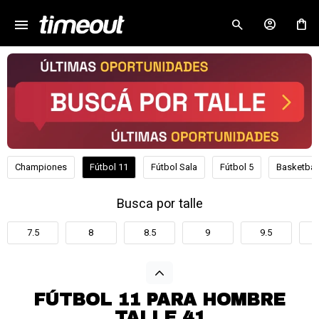
menu
close
Championes
Fútbol 11
Fútbol Sala
Fútbol 5
Basketbal
Busca por talle
7.5
8
8.5
9
9.5
FÚTBOL 11 PARA HOMBRE
TALLE 41