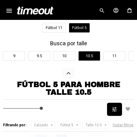
menu
close
Fútbol 11
Fútbol 5
Busca por talle
9
9.5
10
10.5
11
FÚTBOL 5 PARA HOMBRE
TALLE 10.5
Filtrando por:
Calzado
Fútbol 5
Talle 10.5
Quitar filtros