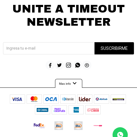
UNITE A TIMEOUT
NEWSLETTER
¡Suscribite y recibí todas nuestras novedades!
SUSCRIBIRME





expand_more
Mas info