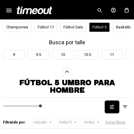
menu
close
Championes
Fútbol 11
Fútbol Sala
Fútbol 5
Basketbal
Busca por talle
9
9.5
10
10.5
11
FÚTBOL 5 UMBRO PARA
HOMBRE
Filtrando por:
Calzado
Fútbol 5
Umbro
Quitar filtros