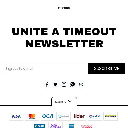
Ir arriba
UNITE A TIMEOUT
NEWSLETTER
¡Suscribite y recibí todas nuestras novedades!
SUSCRIBIRME





expand_more
Mas info