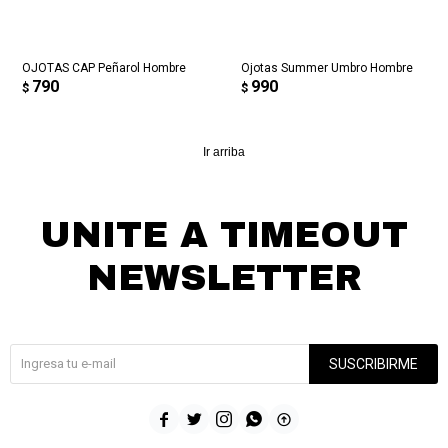
OJOTAS CAP Peñarol Hombre
Ojotas Summer Umbro Hombre
790
990
$
$
Ir arriba
UNITE A TIMEOUT
NEWSLETTER
¡Suscribite y recibí todas nuestras novedades!
SUSCRIBIRME




