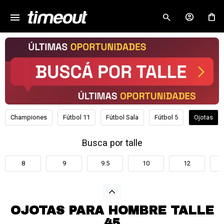
menu
close
Championes
Fútbol 11
Fútbol Sala
Fútbol 5
Ojotas
Busca por talle
8
9
9.5
10
12
OJOTAS PARA HOMBRE TALLE
45