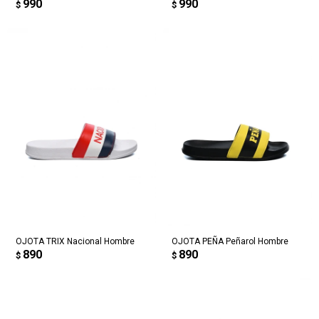
990
990
$
$
OJOTA TRIX Nacional Hombre
OJOTA PEÑA Peñarol Hombre
890
890
$
$
¡Sumate a la forma más ágil de