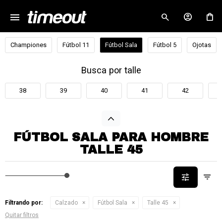
menu
close
Championes
Fútbol 11
Fútbol Sala
Fútbol 5
Ojotas
Busca por talle
38
39
40
41
42
FÚTBOL SALA PARA HOMBRE
TALLE 45
Filtrando por:
Calzado
Fútbol Sala
Talle 45
Quitar filtros