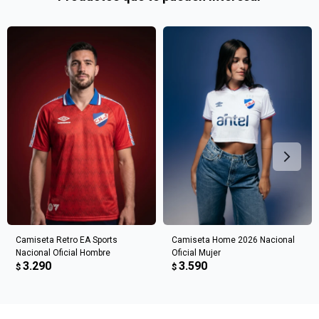
en
preguntas@pagodespues.com.uy
Elegí tus productos preferidos
Fecha de nacimiento
Elegís Pago Después como metodo de pago
* sujeto a aprobación crediticia. El monto disponible
Día
Mes
Año
puede variar por comercio
Continuar
Camiseta Retro EA Sports
Camiseta Home 2026 Nacional
Nacional Oficial Hombre
Oficial Mujer
3.290
3.590
$
$