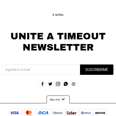
Ir arriba
UNITE A TIMEOUT
NEWSLETTER
¡Suscribite y recibí todas nuestras novedades!
SUSCRIBIRME





expand_more
Mas info