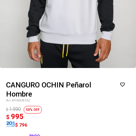
CANGURO OCHIN Peñarol
Hombre
4P100028-052
1.990
$
50
995
$
$
796