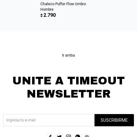
Chaleco Puffer Flow Umbro
Hombre
2.790
$
Ir arriba
UNITE A TIMEOUT
NEWSLETTER
¡Suscribite y recibí todas nuestras novedades!
SUSCRIBIRME




