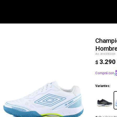
Champi
Hombr
NOTIFICARME
20103782-009
3.290
$
Comprá con
Variantes: