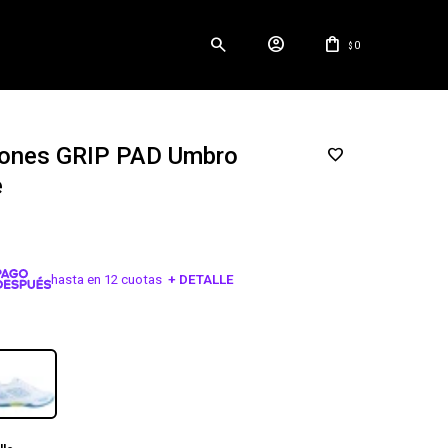
0
$
ones GRIP PAD Umbro
e
hasta en 12 cuotas
+ DETALLE
¡ME INTERESA!