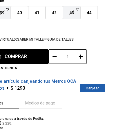
lle
39
40
41
42
43
44
VIRTUAL
SABER MI TALLE
GUIA DE TALLES
remove
add
COMPRAR
EN TIENDA
e artículo canjeando tus Metros OCA
os
$ 1290
Canjear
os
Medios de pago
cionales a través de FedEx:
$ 2.220.
eo: