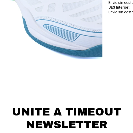
Elegí tus productos preferidos
Envío sin cost
Fecha de nacimiento
UES Interior:
Elegís Pago Después como metodo de pago
Envío sin cost
* sujeto a aprobación crediticia. El monto disponible
Día
Mes
Año
puede variar por comercio
Continuar
UNITE A TIMEOUT
NEWSLETTER